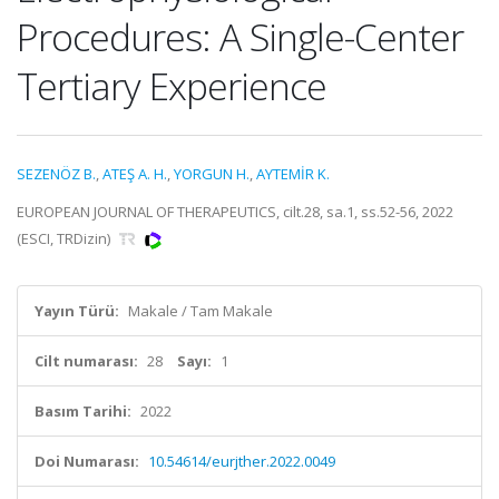
Procedures: A Single-Center
Tertiary Experience
SEZENÖZ B.
,
ATEŞ A. H.
,
YORGUN H.
,
AYTEMİR K.
EUROPEAN JOURNAL OF THERAPEUTICS, cilt.28, sa.1, ss.52-56, 2022
(ESCI, TRDizin)
Yayın Türü:
Makale / Tam Makale
Cilt numarası:
28
Sayı:
1
Basım Tarihi:
2022
Doi Numarası:
10.54614/eurjther.2022.0049