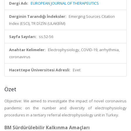
Dergi Adı:
EUROPEAN JOURNAL OF THERAPEUTICS
Derginin Tarandığı İndeksler:
Emerging Sources Citation
Index (ESCI), TR DİZİN (ULAKBİM)
Sayfa Sayıları:
ss.52-56
Anahtar Kelimeler:
Electrophysiology, COVID-19, arrhythmia,
coronavirus
Hacettepe Üniversitesi Adresli:
Evet
Özet
Objective: We aimed to investigate the impact of novel coronavirus
pandemic on the number and diversity of electrophysiology
procedures in a tertiary referral electrophysiology unit in Turkey.
BM Sürdürülebilir Kalkınma Amaçları