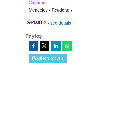
Captures
Mendeley - Readers:
7
-
see details
Paylaş
Atıf İçin Kopyala