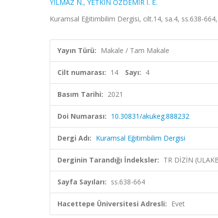
YILMAZ N.
,
YETKİN ÖZDEMİR İ. E.
Kuramsal Eğitimbilim Dergisi, cilt.14, sa.4, ss.638-664
Yayın Türü:
Makale / Tam Makale
Cilt numarası:
14
Sayı:
4
Basım Tarihi:
2021
Doi Numarası:
10.30831/akukeg.888232
Dergi Adı:
Kuramsal Eğitimbilim Dergisi
Derginin Tarandığı İndeksler:
TR DİZİN (ULAK
Sayfa Sayıları:
ss.638-664
Hacettepe Üniversitesi Adresli:
Evet