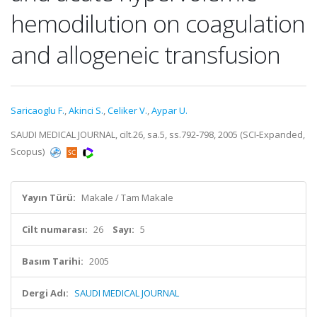
hemodilution on coagulation
and allogeneic transfusion
Saricaoglu F.
,
Akinci S.
,
Celiker V.
,
Aypar U.
SAUDI MEDICAL JOURNAL, cilt.26, sa.5, ss.792-798, 2005 (SCI-Expanded,
Scopus)
Yayın Türü:
Makale / Tam Makale
Cilt numarası:
26
Sayı:
5
Basım Tarihi:
2005
Dergi Adı:
SAUDI MEDICAL JOURNAL