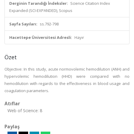
Derginin Tarandığı İndeksler:
Science Citation Index
Expanded (SCI-EXPANDED), Scopus
Sayfa Sayıları:
ss.792-798
Hacettepe Üniversitesi Adresli:
Hayır
Özet
Objective: In this study, acute normovolemic hemodilution (ANH) and
hypervolemic hemodilution (HHD) were compared with no
hemodilution with regards to the effectiveness in blood usage and
coagulation parameters.
Atıflar
Web of Science: 8
Paylaş