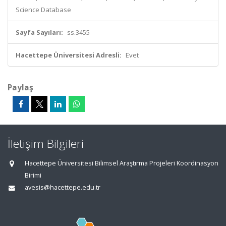
Science Database
Sayfa Sayıları:
ss.3455
Hacettepe Üniversitesi Adresli:
Evet
Paylaş
İletişim Bilgileri
Hacettepe Üniversitesi Bilimsel Araştırma Projeleri Koordinasyon
Birimi
avesis@hacettepe.edu.tr