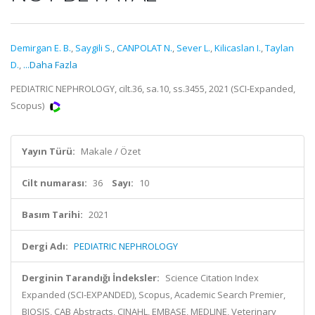
Demirgan E. B.
,
Saygili S.
,
CANPOLAT N.
,
Sever L.
,
Kilicaslan I.
,
Taylan
D.
,
...Daha Fazla
PEDIATRIC NEPHROLOGY, cilt.36, sa.10, ss.3455, 2021 (SCI-Expanded,
Scopus)
Yayın Türü:
Makale / Özet
Cilt numarası:
36
Sayı:
10
Basım Tarihi:
2021
Dergi Adı:
PEDIATRIC NEPHROLOGY
Derginin Tarandığı İndeksler:
Science Citation Index
Expanded (SCI-EXPANDED), Scopus, Academic Search Premier,
BIOSIS, CAB Abstracts, CINAHL, EMBASE, MEDLINE, Veterinary