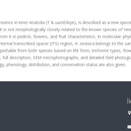
Province in inner Anatolia (T & uuml;rkiye), is described as a new spec
 is not morphologically closely related to the known species of Hesp
om it in pedicel, flowers, and fruit characteristics. In molecular phy
ernal transcribed spacer (ITS) region, H. sivasica belongs to the s
tinguishable from both species based on life form, trichome types, flo
s, full description, SEM microphotographs, and detailed field photog
y, phenology, distribution, and conservation status are also given.
İ