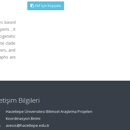
Atıf İçin Kopyala
ies based
eris , it
logenetic
ame clade
wers, and
raphs are
letişim Bilgileri
Hacettepe Üniversitesi Bilimsel Araştırma Projeleri
Koordinasyon Birimi
avesis@hacettepe.edu.tr