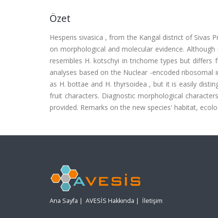
Özet
Hesperis sivasica , from the Kangal district of Sivas 
on morphological and molecular evidence. Although it
resembles H. kotschyi in trichome types but differs fr
analyses based on the Nuclear -encoded ribosomal int
as H. bottae and H. thyrsoidea , but it is easily dis
fruit characters. Diagnostic morphological character
provided. Remarks on the new species' habitat, ecolog
Ana Sayfa
|
AVESİS Hakkında
|
İletişim