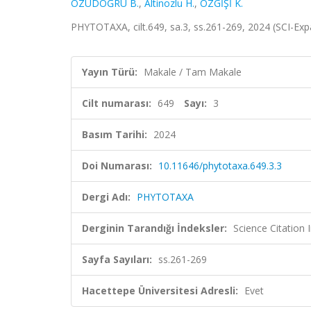
ÖZÜDOĞRU B.
,
Altinozlu H.
,
ÖZGİŞİ K.
PHYTOTAXA, cilt.649, sa.3, ss.261-269, 2024 (SCI-E
Yayın Türü:
Makale / Tam Makale
Cilt numarası:
649
Sayı:
3
Basım Tarihi:
2024
Doi Numarası:
10.11646/phytotaxa.649.3.3
Dergi Adı:
PHYTOTAXA
Derginin Tarandığı İndeksler:
Science Citation
Sayfa Sayıları:
ss.261-269
Hacettepe Üniversitesi Adresli:
Evet