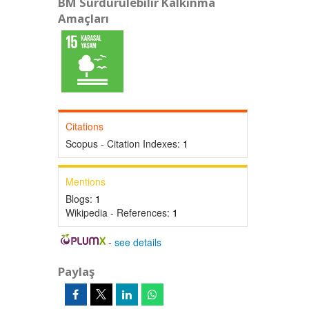
BM Sürdürülebilir Kalkınma
Amaçları
Citations
Scopus - Citation Indexes:
1
Mentions
Blogs:
1
Wikipedia - References:
1
-
see details
Paylaş