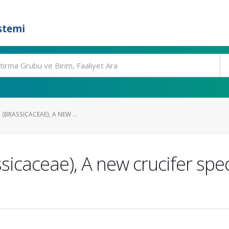
stemi
 (BRASSICACEAE), A NEW ...
ssicaceae), A new crucifer spe