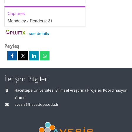
Captures
Mendeley - Readers:
31
-
see details
Paylaş
İletişim Bilgileri
Hacettepe Üniversitesi Bilimsel Araştırma Projeleri Koordinasyon
Birimi
avesis@hacettepe.edu.tr