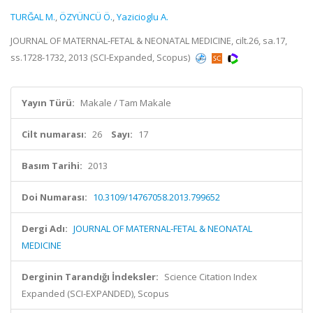
TURĞAL M.
,
ÖZYÜNCÜ Ö.
,
Yazicioglu A.
JOURNAL OF MATERNAL-FETAL & NEONATAL MEDICINE, cilt.26, sa.17,
ss.1728-1732, 2013 (SCI-Expanded, Scopus)
Yayın Türü:
Makale / Tam Makale
Cilt numarası:
26
Sayı:
17
Basım Tarihi:
2013
Doi Numarası:
10.3109/14767058.2013.799652
Dergi Adı:
JOURNAL OF MATERNAL-FETAL & NEONATAL
MEDICINE
Derginin Tarandığı İndeksler:
Science Citation Index
Expanded (SCI-EXPANDED), Scopus