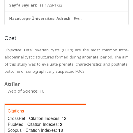
Sayfa Sayıları:
ss.1728-1732
Hacettepe Üniversitesi Adresli:
Evet
Özet
Objective: Fetal ovarian cysts (FOCs) are the most common intra-
abdominal cystic structures formed during antenatal period. The aim
of this study was to evaluate prenatal characteristics and postnatal
outcome of sonographically suspected FOCs.
Atıflar
Web of Science: 10
Citations
CrossRef - Citation Indexes:
12
PubMed - Citation Indexes:
2
Scopus - Citation Indexes:
18