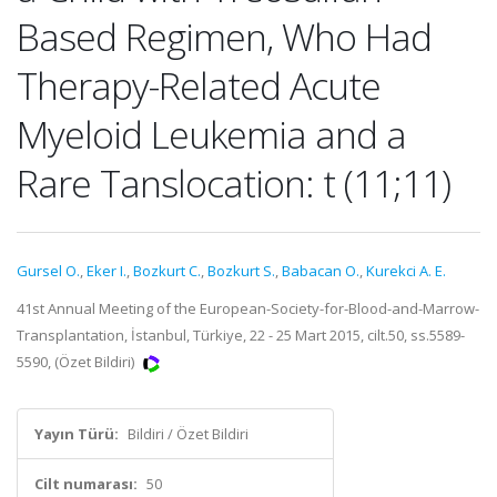
Based Regimen, Who Had
Therapy-Related Acute
Myeloid Leukemia and a
Rare Tanslocation: t (11;11)
Gursel O.
,
Eker I.
,
Bozkurt C.
,
Bozkurt S.
,
Babacan O.
,
Kurekci A. E.
41st Annual Meeting of the European-Society-for-Blood-and-Marrow-
Transplantation, İstanbul, Türkiye, 22 - 25 Mart 2015, cilt.50, ss.5589-
5590, (Özet Bildiri)
Yayın Türü:
Bildiri / Özet Bildiri
Cilt numarası:
50