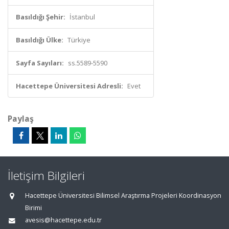
Basıldığı Şehir:
İstanbul
Basıldığı Ülke:
Türkiye
Sayfa Sayıları:
ss.5589-5590
Hacettepe Üniversitesi Adresli:
Evet
Paylaş
İletişim Bilgileri
Hacettepe Üniversitesi Bilimsel Araştırma Projeleri Koordinasyon
Birimi
avesis@hacettepe.edu.tr