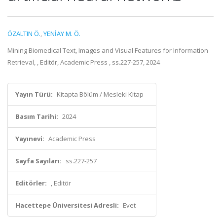
ÖZALTIN Ö.
,
YENİAY M. Ö.
Mining Biomedical Text, Images and Visual Features for Information
Retrieval, , Editör, Academic Press , ss.227-257, 2024
Yayın Türü:
Kitapta Bölüm / Mesleki Kitap
Basım Tarihi:
2024
Yayınevi:
Academic Press
Sayfa Sayıları:
ss.227-257
Editörler:
, Editör
Hacettepe Üniversitesi Adresli:
Evet