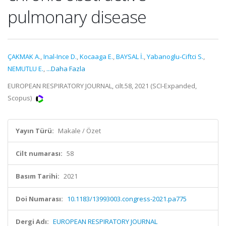
pulmonary disease
ÇAKMAK A.
,
Inal-Ince D.
,
Kocaaga E.
,
BAYSAL İ.
,
Yabanoglu-Ciftci S.
,
NEMUTLU E.
,
...Daha Fazla
EUROPEAN RESPIRATORY JOURNAL, cilt.58, 2021 (SCI-Expanded,
Scopus)
Yayın Türü:
Makale / Özet
Cilt numarası:
58
Basım Tarihi:
2021
Doi Numarası:
10.1183/13993003.congress-2021.pa775
Dergi Adı:
EUROPEAN RESPIRATORY JOURNAL