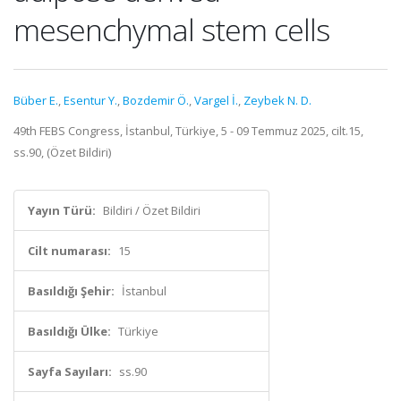
mesenchymal stem cells
Büber E.
,
Esentur Y.
,
Bozdemir Ö.
,
Vargel İ.
,
Zeybek N. D.
49th FEBS Congress, İstanbul, Türkiye, 5 - 09 Temmuz 2025, cilt.15,
ss.90, (Özet Bildiri)
Yayın Türü:
Bildiri / Özet Bildiri
Cilt numarası:
15
Basıldığı Şehir:
İstanbul
Basıldığı Ülke:
Türkiye
Sayfa Sayıları:
ss.90