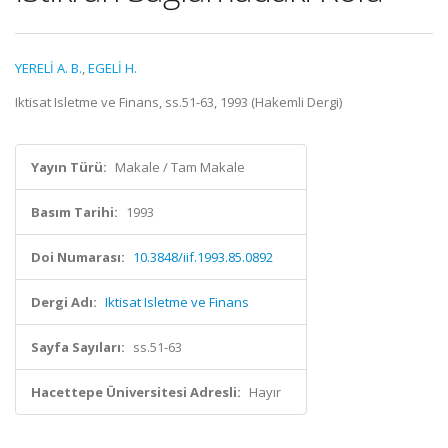
YERELİ A. B.
,
EGELİ H.
Iktisat Isletme ve Finans, ss.51-63, 1993 (Hakemli Dergi)
Yayın Türü:
Makale / Tam Makale
Basım Tarihi:
1993
Doi Numarası:
10.3848/iif.1993.85.0892
Dergi Adı:
Iktisat Isletme ve Finans
Sayfa Sayıları:
ss.51-63
Hacettepe Üniversitesi Adresli:
Hayır