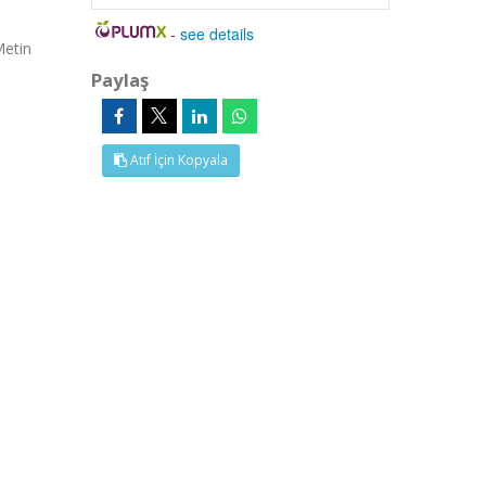
-
see details
Metin
Paylaş
Atıf İçin Kopyala