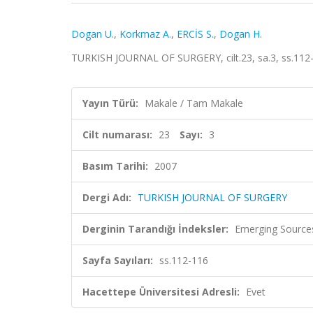
Dogan U.
,
Korkmaz A.
,
ERCİS S.
,
Dogan H.
TURKISH JOURNAL OF SURGERY, cilt.23, sa.3, ss.112-
Yayın Türü:
Makale / Tam Makale
Cilt numarası:
23
Sayı:
3
Basım Tarihi:
2007
Dergi Adı:
TURKISH JOURNAL OF SURGERY
Derginin Tarandığı İndeksler:
Emerging Sources
Sayfa Sayıları:
ss.112-116
Hacettepe Üniversitesi Adresli:
Evet