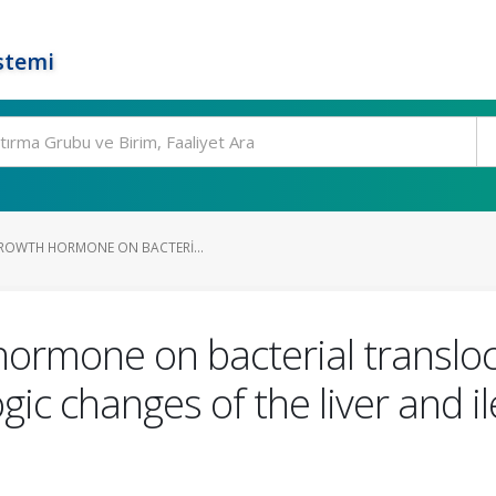
stemi
GROWTH HORMONE ON BACTERI...
hormone on bacterial translo
gic changes of the liver and i