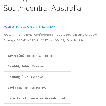
South-central Australia
YÜCE G.
,
Ring U.
,
Uysal T. İ.
,
Italiano F.
ICGG14 International Conference on Gas Geochemistry, Wroclaw,
Polonya, 24 Eylül - 01 Ekim 2017, ss.108-109, (Özet Bildiri)
Yayın Türü:
Bildiri / Özet Bildiri
Basıldığı Şehir:
Wroclaw
Basıldığı Ülke:
Polonya
Sayfa Sayıları:
ss.108-109
Hacettepe Üniversitesi Adresli:
Evet