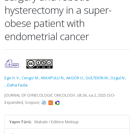
hysterectomy in a super-
obese patient with
endometrial cancer
Ege H. V.
,
Cengiz M.
,
AKKAPULU N.
,
AKGÖR U.
,
GÜLTEKİN M.
,
Ozgul N.
,
...Daha Fazla
JOURNAL OF GYNECOLOGIC ONCOLOGY, cilt.36, sa.2, 2025 (SCI-
Expanded, Scopus)
Yayın Türü:
Makale / Editöre Mektup