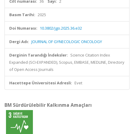
Cilt numarası:
36
Sayı:
2
Basım Tarihi:
2025
Doi Numarası:
10.3802/jgo.2025.36.e32
Dergi Adı:
JOURNAL OF GYNECOLOGIC ONCOLOGY
Derginin Tarandığı İndeksler:
Science Citation Index
Expanded (SCI-EXPANDED), Scopus, EMBASE, MEDLINE, Directory
of Open Access Journals
Hacettepe Üniversitesi Adresli:
Evet
BM Sürdürülebilir Kalkınma Amaçları