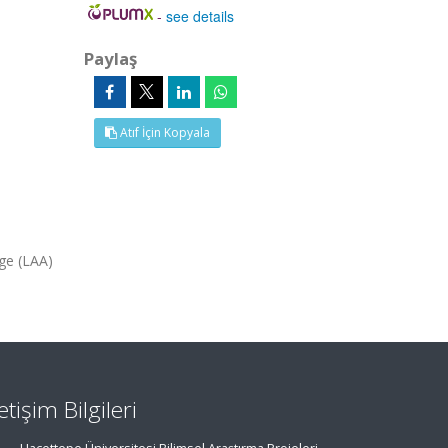
-
see details
Paylaş
Atıf İçin Kopyala
age (LAA)
letişim Bilgileri