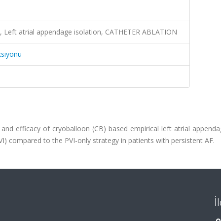
loon, Left atrial appendage isolation, CATHETER ABLATION
ksiyonu
 and efficacy of cryoballoon (CB) based empirical left atrial append
VI) compared to the PVI-only strategy in patients with persistent AF.
İ