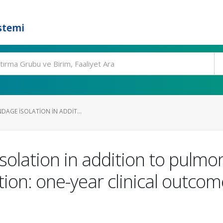
stemi
NDAGE ISOLATION IN ADDIT...
solation in addition to pulmon
lation: one-year clinical outco