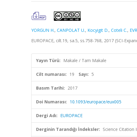
YORGUN H.
,
CANPOLAT U.
,
Kocyigit D.
,
Coteli C.
,
EV
EUROPACE, cilt.19, sa.5, ss.758-768, 2017 (SCI-Expa
Yayın Türü:
Makale / Tam Makale
Cilt numarası:
19
Sayı:
5
Basım Tarihi:
2017
Doi Numarası:
10.1093/europace/eux005
Dergi Adı:
EUROPACE
Derginin Tarandığı İndeksler:
Science Citation