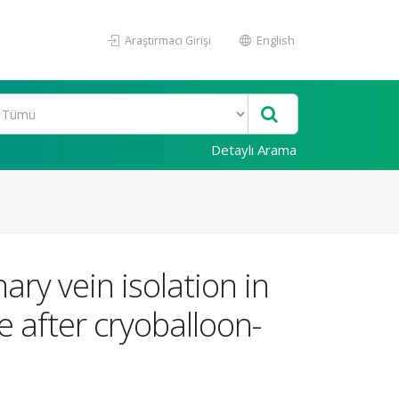
Araştırmacı Girişi
English
Detaylı Arama
ary vein isolation in
me after cryoballoon-