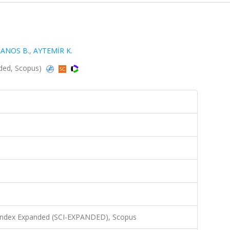
RANOS B.
,
AYTEMİR K.
nded, Scopus)
 Index Expanded (SCI-EXPANDED), Scopus