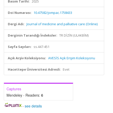
Basım Tarihi:
2025
Doi Numarası:
10.47582/jompac.1758433
Dergi Adı:
Journal of medicine and palliative care (Online)
Derginin Tarandığı İndeksler:
TR DİZİN (ULAKBİM)
Sayfa Sayıları:
ss.447-451
Açık Arşiv Koleksiyonu:
AVESİS Açık Erişim Koleksiyonu
Hacettepe Üniversitesi Adresli:
Evet
Captures
Mendeley - Readers:
6
-
see details