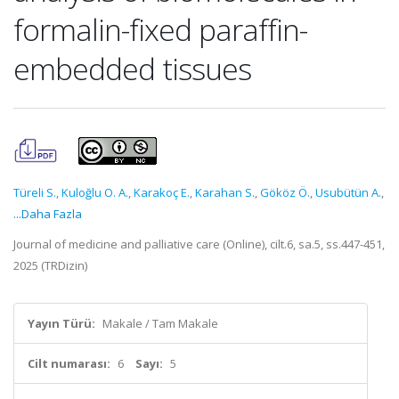
formalin-fixed paraffin-
embedded tissues
Türeli S.
,
Kuloğlu O. A.
,
Karakoç E.
,
Karahan S.
,
Gököz Ö.
,
Usubütün A.
,
...Daha Fazla
Journal of medicine and palliative care (Online), cilt.6, sa.5, ss.447-451,
2025 (TRDizin)
Yayın Türü:
Makale / Tam Makale
Cilt numarası:
6
Sayı:
5