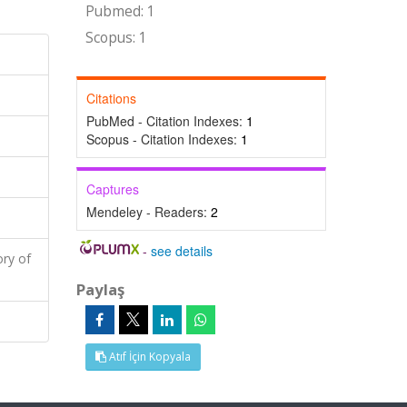
Pubmed: 1
Scopus: 1
Citations
PubMed - Citation Indexes:
1
Scopus - Citation Indexes:
1
Captures
Mendeley - Readers:
2
-
see details
ry of
Paylaş
Atıf İçin Kopyala