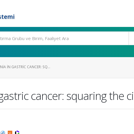
stemi
IA IN GASTRIC CANCER: SQ...
astric cancer: squaring the ci