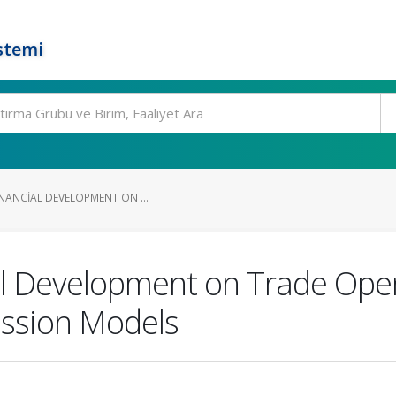
stemi
INANCIAL DEVELOPMENT ON ...
ial Development on Trade Ope
ession Models