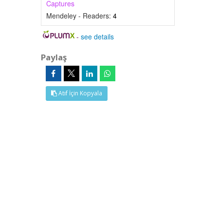
Captures
Mendeley - Readers:
4
-
see details
Paylaş
Atıf İçin Kopyala