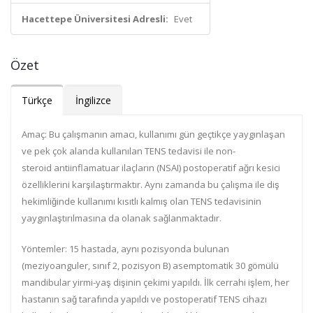
Hacettepe Üniversitesi Adresli:
Evet
Özet
Türkçe
İngilizce
Amaç
: Bu çalışmanın amacı, kullanımı gün geçtikçe yaygınlaşan
ve pek çok alanda kullanılan TENS tedavisi ile non
-
steroid
antiinflamatuar ilaçların (NSAI) postoperatif ağrı kesici
özelliklerini karşılaştırmaktır. Aynı zamanda bu çalışma ile diş
hekimliğinde kullanımı kısıtlı kalmış olan TENS tedavisinin
yaygınlaştırılmasına da olanak sağlanmaktadır.
Yöntemler
: 15 hastada, aynı pozisyonda bulunan
(meziyoanguler, sınıf 2, pozisyon B) asemptomatik 30 gömülü
mandibular
yirmi-
yaş dişinin çekimi yapıldı. İlk cerrahi işlem, her
hastanın sağ tarafında yapıldı ve postoperatif TENS cihazı