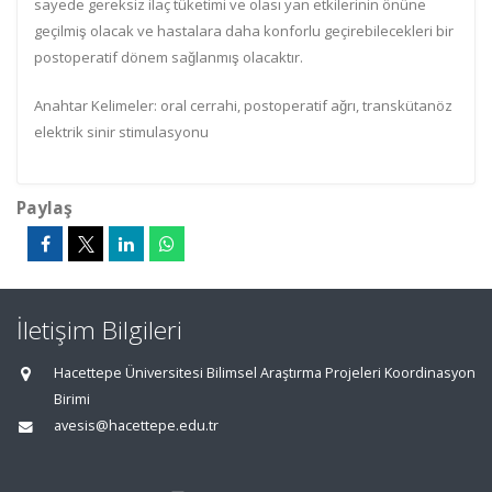
sayede gereksiz ilaç tüketimi ve olası yan etkilerinin önüne
geçilmiş olacak ve hast
alara daha
konforlu geçirebilecekleri bir
postoperatif dönem sağlanmış olacaktır.
Anahtar Kelimeler:
oral cerr
ahi, postoperatif ağrı, transkütanöz
elektrik sinir stimulasyonu
Paylaş
İletişim Bilgileri
Hacettepe Üniversitesi Bilimsel Araştırma Projeleri Koordinasyon
Birimi
avesis@hacettepe.edu.tr