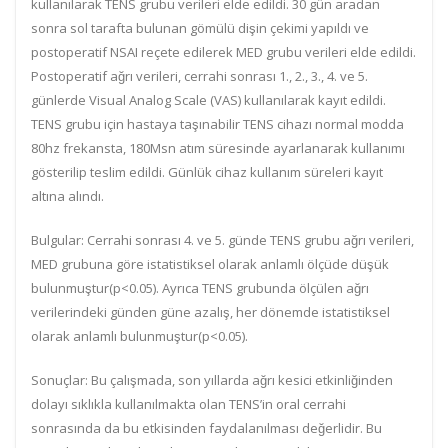
kullanılarak TENS g
rubu verileri
elde edildi. 30 gün aradan
sonra sol tarafta bulunan gömülü dişin çekimi yapıldı ve
postoperatif NSAI reçe
te edilerek MED grubu verileri
elde edildi.
Postoperatif ağrı verileri, cerrahi sonrası 1., 2., 3., 4. ve 5.
günlerde Visual Analog Scale (VAS) kullanılarak kayıt edildi.
TENS grubu için hastaya taşınabilir TENS cihazı normal modda
80hz frekansta, 180Msn atım süresinde ayarlanarak kullanımı
gösterilip teslim edildi. Günlük cihaz kullanım süreleri kayıt
altına alındı.
Bulgular
: Cerrahi sonrası 4. ve 5. günde TENS grubu ağrı verileri,
MED grubuna göre istatistiksel olarak anlamlı ölçüde düşük
bulunmuştur(p<0.05). Ayrıca TENS grubunda ölçülen ağrı
verilerindeki günden güne azalış, her dönemde istatistiksel
olarak anlamlı bulunmuştur(p<0.05).
Sonuçlar
: Bu çalışmada, son yıllarda ağrı kesici etkinliğinden
dolayı sıklıkla kullanılmakta olan TENS’in oral cerrahi
sonrasında da bu etkisinden faydalanılması değerlidir. Bu