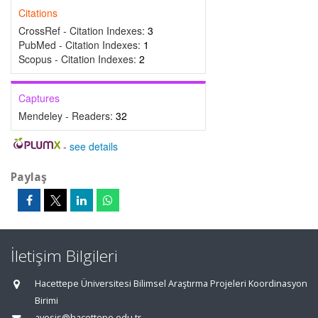
Citations
CrossRef - Citation Indexes:
3
PubMed - Citation Indexes:
1
Scopus - Citation Indexes:
2
Captures
Mendeley - Readers:
32
-
see details
Paylaş
İletişim Bilgileri
Hacettepe Üniversitesi Bilimsel Araştırma Projeleri Koordinasyon
Birimi
avesis@hacettepe.edu.tr