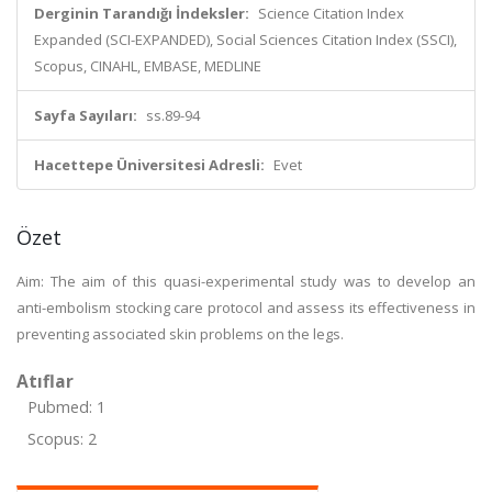
Derginin Tarandığı İndeksler:
Science Citation Index
Expanded (SCI-EXPANDED), Social Sciences Citation Index (SSCI),
Scopus, CINAHL, EMBASE, MEDLINE
Sayfa Sayıları:
ss.89-94
Hacettepe Üniversitesi Adresli:
Evet
Özet
Aim: The aim of this quasi-experimental study was to develop an
anti-embolism stocking care protocol and assess its effectiveness in
preventing associated skin problems on the legs.
Atıflar
Pubmed: 1
Scopus: 2