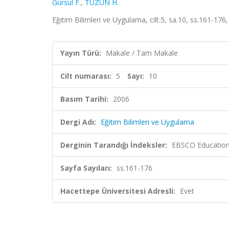
Gürsul F.
,
TÜZÜN H.
Eğitim Bilimleri ve Uygulama, cilt.5, sa.10, ss.161-176
Yayın Türü:
Makale / Tam Makale
Cilt numarası:
5
Sayı:
10
Basım Tarihi:
2006
Dergi Adı:
Eğitim Bilimleri ve Uygulama
Derginin Tarandığı İndeksler:
EBSCO Education
Sayfa Sayıları:
ss.161-176
Hacettepe Üniversitesi Adresli:
Evet