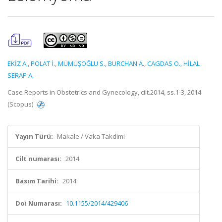
EKİZ A.
,
POLAT İ.
,
MÜMÜŞOĞLU S.
,
BURCHAN A.
,
CAGDAS O.
,
HİLAL
SERAP A.
Case Reports in Obstetrics and Gynecology, cilt.2014, ss.1-3, 2014
(Scopus)
Yayın Türü:
Makale / Vaka Takdimi
Cilt numarası:
2014
Basım Tarihi:
2014
Doi Numarası:
10.1155/2014/429406