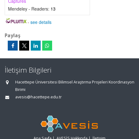
Captures
Mendeley - Readers:
13
-
see details
Paylaş
İletişim Bilgileri
Hacettepe Üniversitesi Bilimsel Araştırma Projeleri Koordinasyon
Birimi
avesis@hacettepe.edu.tr
Ana Sayfa
|
AVESİS Hakkında
|
İletişim