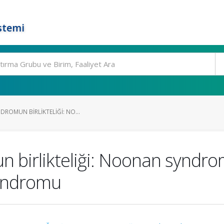
stemi
NDROMUN BIRLIKTELIĞI: NO...
n birlikteliği: Noonan syndrom
sendromu