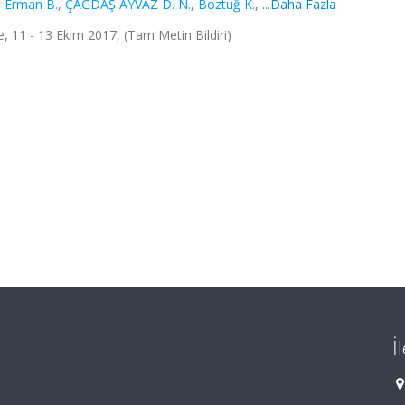
,
Erman B.
,
ÇAĞDAŞ AYVAZ D. N.
,
Boztuğ K.
,
...Daha Fazla
 11 - 13 Ekim 2017, (Tam Metin Bildiri)
İ