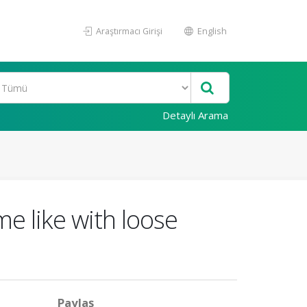
Araştırmacı Girişi
English
Detaylı Arama
e like with loose
Paylaş