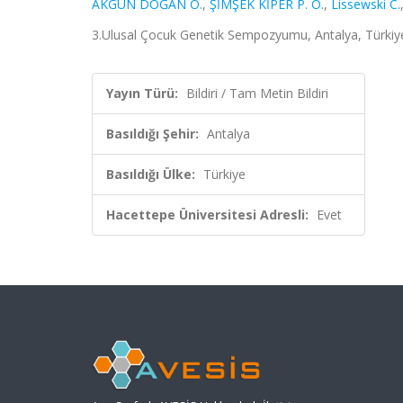
AKGÜN DOĞAN Ö.
,
ŞİMŞEK KİPER P. Ö.
,
Lissewski C.
3.Ulusal Çocuk Genetik Sempozyumu, Antalya, Türkiye,
Yayın Türü:
Bildiri / Tam Metin Bildiri
Basıldığı Şehir:
Antalya
Basıldığı Ülke:
Türkiye
Hacettepe Üniversitesi Adresli:
Evet