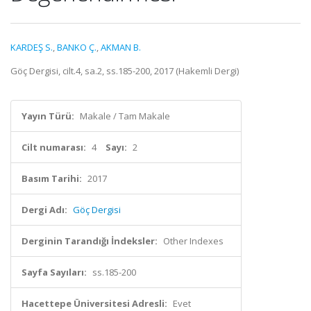
KARDEŞ S.
,
BANKO Ç.
,
AKMAN B.
Göç Dergisi, cilt.4, sa.2, ss.185-200, 2017 (Hakemli Dergi)
Yayın Türü:
Makale / Tam Makale
Cilt numarası:
4
Sayı:
2
Basım Tarihi:
2017
Dergi Adı:
Göç Dergisi
Derginin Tarandığı İndeksler:
Other Indexes
Sayfa Sayıları:
ss.185-200
Hacettepe Üniversitesi Adresli:
Evet