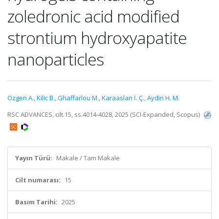
zoledronic acid modified
strontium hydroxyapatite
nanoparticles
Ozgen A.
,
Kilic B.
,
Ghaffarlou M.
,
Karaaslan İ. Ç.
,
Aydin H. M.
RSC ADVANCES, cilt.15, ss.4014-4028, 2025 (SCI-Expanded, Scopus)
Yayın Türü:
Makale / Tam Makale
Cilt numarası:
15
Basım Tarihi:
2025