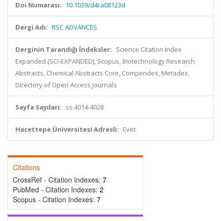
Doi Numarası:
10.1039/d4ra08123d
Dergi Adı:
RSC ADVANCES
Derginin Tarandığı İndeksler:
Science Citation Index
Expanded (SCI-EXPANDED), Scopus, Biotechnology Research
Abstracts, Chemical Abstracts Core, Compendex, Metadex,
Directory of Open Access Journals
Sayfa Sayıları:
ss.4014-4028
Hacettepe Üniversitesi Adresli:
Evet
Citations
CrossRef - Citation Indexes:
7
PubMed - Citation Indexes:
2
Scopus - Citation Indexes:
7