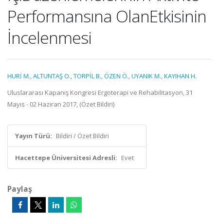
Performansına OlanEtkisinin
İncelenmesi
HURİ M.
,
ALTUNTAŞ O.
,
TORPİL B.
,
ÖZEN Ö.
,
UYANIK M.
,
KAYIHAN H.
Uluslararası Kapanış Kongresi Ergoterapi ve Rehabilitasyon, 31
Mayıs - 02 Haziran 2017, (Özet Bildiri)
Yayın Türü:
Bildiri / Özet Bildiri
Hacettepe Üniversitesi Adresli:
Evet
Paylaş