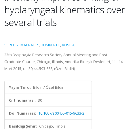
hyolaryngeal kinematics over
several trials
SEREL S.
,
MACRAE P.
,
HUMBERT I.
,
VOSE A.
23th Dysphagia Research Society Annual Meeting and Post-
Graduate Course, Chicago, Illinois, Amerika Birleşik Devletleri, 11 - 14
Mart 2015, cilt.30, ss.593-668, (Özet Bildiri)
Yayın Türü:
Bildiri / Özet Bildiri
Cilt numarası:
30
Doi Numarası:
10.1007/s00455-015-9633-2
Basıldığı Şehir:
Chicago, Illinois