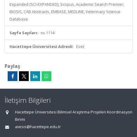
Expanded (SCI-EXPANDED), Scopus, Academic Search Premier,
BIOSIS, CAB Abstracts, EMBASE, MEDLINE, Veterinary Science
Database
Sayfa Sayıları:
ss.1114
Hacettepe Üniversitesi Adresli:
Evet
Paylaş
İletişim Bilgileri
Hacettepe Üniversitesi Bilimsel Araştırma Projeleri Koordinasyon
Birimi
avesis@hacettepe.edu.tr