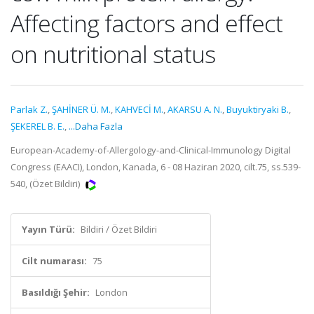
Affecting factors and effect
on nutritional status
Parlak Z.
,
ŞAHİNER Ü. M.
,
KAHVECİ M.
,
AKARSU A. N.
,
Buyuktiryaki B.
,
ŞEKEREL B. E.
,
...Daha Fazla
European-Academy-of-Allergology-and-Clinical-Immunology Digital
Congress (EAACI), London, Kanada, 6 - 08 Haziran 2020, cilt.75, ss.539-
540, (Özet Bildiri)
Yayın Türü:
Bildiri / Özet Bildiri
Cilt numarası:
75
Basıldığı Şehir:
London