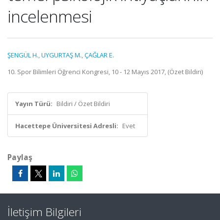
incelenmesi
ŞENGÜL H.
,
UYGURTAŞ M.
,
ÇAĞLAR E.
10. Spor Bilimleri Öğrenci Kongresi, 10 - 12 Mayıs 2017, (Özet Bildiri)
Yayın Türü:
Bildiri / Özet Bildiri
Hacettepe Üniversitesi Adresli:
Evet
Paylaş
İletişim Bilgileri