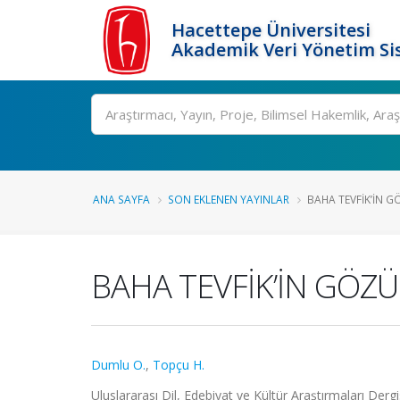
Hacettepe Üniversitesi
Akademik Veri Yönetim Si
Ara
ANA SAYFA
SON EKLENEN YAYINLAR
BAHA TEVFİK’İN 
BAHA TEVFİK’İN GÖ
Dumlu O.
,
Topçu H.
Uluslararası Dil, Edebiyat ve Kültür Araştırmaları Dergi