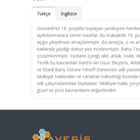
Türkçe
İngilizce
Osmanlı’nın 18. yüzyılda başlayan yenileşme hareket
aydınlanmasına zemin hazırlar. Bu makalede 19. yüz
açığa çıkarılması amaçlanmıştır. Bu amaçla, o ve ar
hakkında yazdığı dokuz yazı incelenmiştir. Baha Tevfik
çözümlenmiştir. Yazıların içeriği; akıl, ahlak, irad
Tevfik bu kavramları Kant’ın Arı Usun Eleştirisi, Ahlak
ve Ebedî Barış Üstüne Felsefî Denemesi adlı yazısında
Mülkiyet hakkından ve sanattan bahsettiği kısımda 
adlı çalışmalarından faydalanır. Mülkiyet hakkı çer
güzel ve yüce kavramlarını değerlendirir.