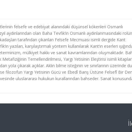
lerinin felsefe ve edebiyat alanındaki düşünsel kökenleri Osmanlı
yıl aydınlarından olan Baha Tevfik’in Osmanlı aydınlanmasındaki rolü
kadaşları tarafından çıkarılan Felsefe Mecmuası isimli dergide Kant
’in yazıları, karşılaştırmalı yöntem kullanılarak Kant’ın eserleri ışığınd
e, determinizm, mülkiyet hakkı ve sanat kavramlarından oluşmaktadır. Ba
 Metafiziğinin Temellendirilmesi, Yargı Yetisinin Eleştirisi isimli kitapla
n yola çıkarak açıklar. Aklın bilme isteğinin ve sınırlarının üzerinde du
ise filozofun Yargı Yetisinin Gücü ve Ebedî Barış Üstüne Felsefî Bir D
çevesinde uluslararası hukukun kurallarından bahseder. Sanat konusund
İ