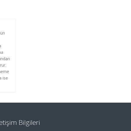
nün
a
ha
rından
rur.
eneme
a ise
letişim Bilgileri