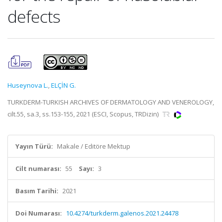
defects
Huseynova L.
,
ELÇİN G.
TURKDERM-TURKISH ARCHIVES OF DERMATOLOGY AND VENEROLOGY,
cilt.55, sa.3, ss.153-155, 2021 (ESCI, Scopus, TRDizin)
Yayın Türü:
Makale / Editöre Mektup
Cilt numarası:
55
Sayı:
3
Basım Tarihi:
2021
Doi Numarası:
10.4274/turkderm.galenos.2021.24478