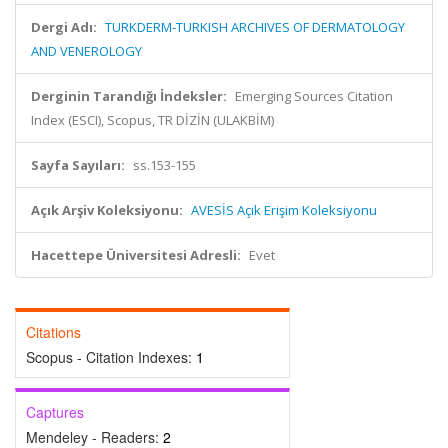
Dergi Adı:
TURKDERM-TURKISH ARCHIVES OF DERMATOLOGY
AND VENEROLOGY
Derginin Tarandığı İndeksler:
Emerging Sources Citation
Index (ESCI), Scopus, TR DİZİN (ULAKBİM)
Sayfa Sayıları:
ss.153-155
Açık Arşiv Koleksiyonu:
AVESİS Açık Erişim Koleksiyonu
Hacettepe Üniversitesi Adresli:
Evet
Citations
Scopus - Citation Indexes:
1
Captures
Mendeley - Readers:
2