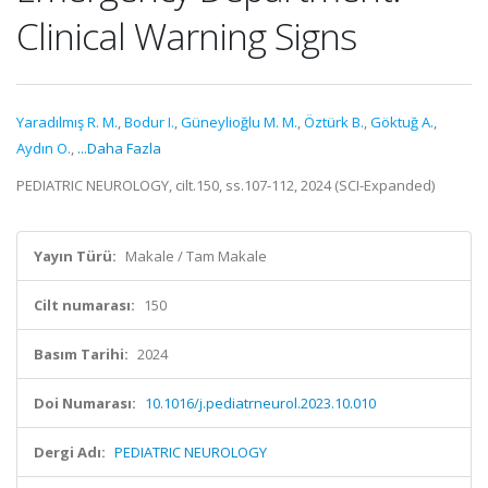
Clinical Warning Signs
Yaradılmış R. M.
,
Bodur I.
,
Güneylioğlu M. M.
,
Öztürk B.
,
Göktuğ A.
,
Aydın O.
,
...Daha Fazla
PEDIATRIC NEUROLOGY, cilt.150, ss.107-112, 2024 (SCI-Expanded)
Yayın Türü:
Makale / Tam Makale
Cilt numarası:
150
Basım Tarihi:
2024
Doi Numarası:
10.1016/j.pediatrneurol.2023.10.010
Dergi Adı:
PEDIATRIC NEUROLOGY