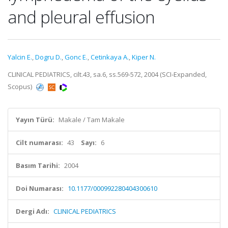
and pleural effusion
Yalcin E.
,
Dogru D.
,
Gonc E.
,
Cetinkaya A.
,
Kiper N.
CLINICAL PEDIATRICS, cilt.43, sa.6, ss.569-572, 2004 (SCI-Expanded,
Scopus)
Yayın Türü:
Makale / Tam Makale
Cilt numarası:
43
Sayı:
6
Basım Tarihi:
2004
Doi Numarası:
10.1177/000992280404300610
Dergi Adı:
CLINICAL PEDIATRICS