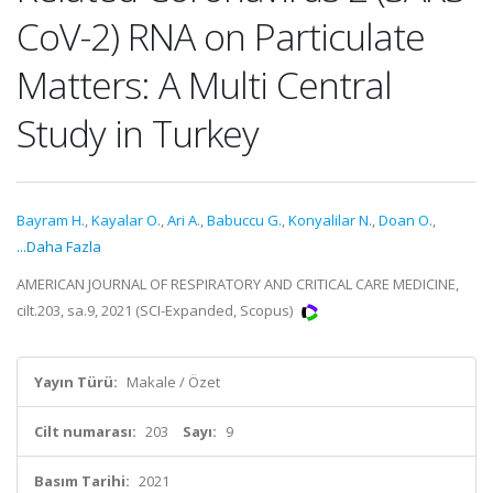
CoV-2) RNA on Particulate
Matters: A Multi Central
Study in Turkey
Bayram H.
,
Kayalar O.
,
Ari A.
,
Babuccu G.
,
Konyalilar N.
,
Doan O.
,
...Daha Fazla
AMERICAN JOURNAL OF RESPIRATORY AND CRITICAL CARE MEDICINE,
cilt.203, sa.9, 2021 (SCI-Expanded, Scopus)
Yayın Türü:
Makale / Özet
Cilt numarası:
203
Sayı:
9
Basım Tarihi:
2021