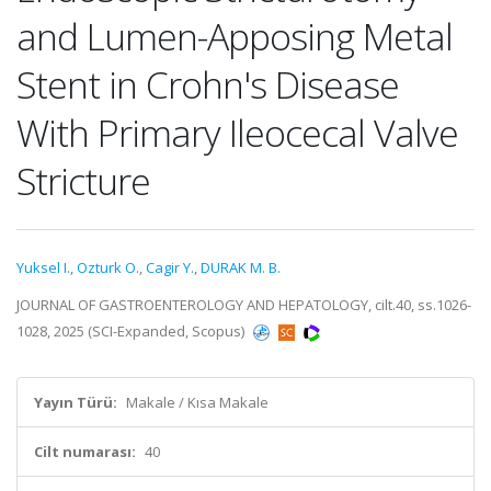
and Lumen-Apposing Metal
Stent in Crohn's Disease
With Primary Ileocecal Valve
Stricture
Yuksel I.
,
Ozturk O.
,
Cagir Y.
,
DURAK M. B.
JOURNAL OF GASTROENTEROLOGY AND HEPATOLOGY, cilt.40, ss.1026-
1028, 2025 (SCI-Expanded, Scopus)
Yayın Türü:
Makale / Kısa Makale
Cilt numarası:
40