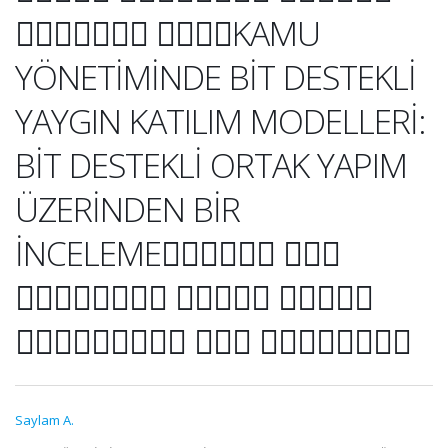
􏰇􏰜􏰖􏰟􏰓􏰟􏰠 􏰐􏰘􏰝􏰔KAMU
YÖNETİMİNDE BİT DESTEKLİ
YAYGIN KATILIM MODELLERİ:
BİT DESTEKLİ ORTAK YAPIM
ÜZERİNDEN BİR
İNCELEME􏰓􏰓􏰔􏰗􏰚􏰾 􏰰􏰂􏰤
􏰅􏰔􏰬􏰖􏰔􏰕􏰓􏰚 􏰿􏰗􏰖􏰜􏰕 􏰊􏰜􏱀􏰟􏰠
􏱁􏰭􏰔􏰗􏰚􏰙􏰝􏰔􏰙 􏰰􏰚􏰗 􏰂􏰙􏰧􏰔􏰓􏰔􏰠􏰔
Saylam A.