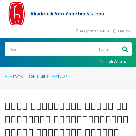
Akademik Veri Yönetim Sistemi
Araştırmacı Girişi
English
Ara
Detaylı Arama
ANA SAYFA
SON EKLENEN YAYINLAR
􏰇􏰜􏰠􏰪 􏰊􏰫􏰙􏰔􏰖􏰚􏰠􏰝􏰔 􏰰􏰚􏰓􏰮􏰚 􏰦􏰔
􏰂􏰓􏰔􏰖􏰚􏰞􏰚􏰠 􏰤􏰔􏰕􏰙􏰘􏰓􏰘􏰹􏰚􏰓􏰔􏰗􏰚
􏰡􏰰􏰂􏰤􏰣 􏰅􏰔􏰬􏰖􏰔􏰕􏰓􏰚 􏰊􏰜􏰳􏰮􏰟􏰙