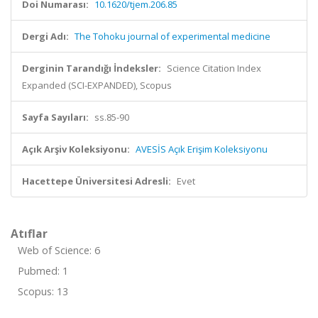
Doi Numarası:
10.1620/tjem.206.85
Dergi Adı:
The Tohoku journal of experimental medicine
Derginin Tarandığı İndeksler:
Science Citation Index
Expanded (SCI-EXPANDED), Scopus
Sayfa Sayıları:
ss.85-90
Açık Arşiv Koleksiyonu:
AVESİS Açık Erişim Koleksiyonu
Hacettepe Üniversitesi Adresli:
Evet
Atıflar
Web of Science: 6
Pubmed: 1
Scopus: 13