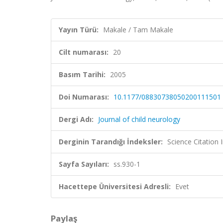
Yayın Türü:
Makale / Tam Makale
Cilt numarası:
20
Basım Tarihi:
2005
Doi Numarası:
10.1177/08830738050200111501
Dergi Adı:
Journal of child neurology
Derginin Tarandığı İndeksler:
Science Citation
Sayfa Sayıları:
ss.930-1
Hacettepe Üniversitesi Adresli:
Evet
Paylaş