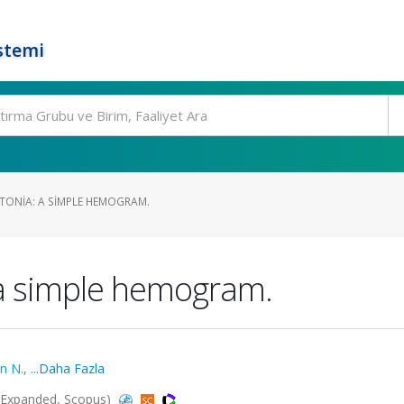
stemi
ONIA: A SIMPLE HEMOGRAM.
 a simple hemogram.
n N.
,
...Daha Fazla
CI-Expanded, Scopus)