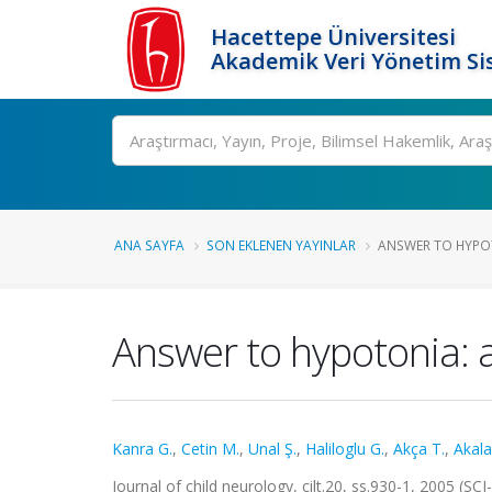
Hacettepe Üniversitesi
Akademik Veri Yönetim Si
Ara
ANA SAYFA
SON EKLENEN YAYINLAR
ANSWER TO HYPOT
Answer to hypotonia:
Kanra G.
,
Cetin M.
,
Unal Ş.
,
Haliloglu G.
,
Akça T.
,
Akala
Journal of child neurology, cilt.20, ss.930-1, 2005 (S