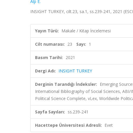
Alp E.
INSIGHT TURKEY, cilt.23, sa.1, ss.239-241, 2021 (ESC
Yayın Türü:
Makale / Kitap İncelemesi
Cilt numarası:
23
Sayı:
1
Basım Tarihi:
2021
Dergi Adı:
INSIGHT TURKEY
Derginin Tarandığı İndeksler:
Emerging Sources
International Bibliography of Social Sciences, A
Political Science Complete, vLex, Worldwide Polit
Sayfa Sayıları:
ss.239-241
Hacettepe Üniversitesi Adresli:
Evet