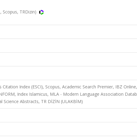
I, Scopus, TRDizin)
 Citation Index (ESCI), Scopus, Academic Search Premier, IBZ Online
BI/INFORM, Index Islamicus, MLA - Modern Language Association Datab
ical Science Abstracts, TR DİZİN (ULAKBİM)