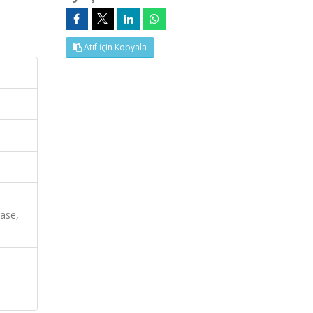
Atıf İçin Kopyala
,
ase,