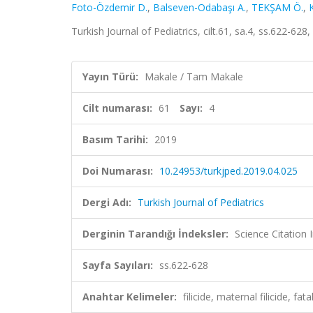
Foto-Özdemir D.
,
Balseven-Odabaşı A.
,
TEKŞAM Ö.
,
Turkish Journal of Pediatrics, cilt.61, sa.4, ss.622-6
Yayın Türü:
Makale / Tam Makale
Cilt numarası:
61
Sayı:
4
Basım Tarihi:
2019
Doi Numarası:
10.24953/turkjped.2019.04.025
Dergi Adı:
Turkish Journal of Pediatrics
Derginin Tarandığı İndeksler:
Science Citatio
Sayfa Sayıları:
ss.622-628
Anahtar Kelimeler:
filicide, maternal filicide, f