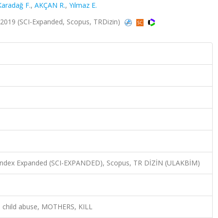
Karadağ F.
,
AKÇAN R.
,
Yılmaz E.
28, 2019 (SCI-Expanded, Scopus, TRDizin)
n Index Expanded (SCI-EXPANDED), Scopus, TR DİZİN (ULAKBİM)
atal child abuse, MOTHERS, KILL