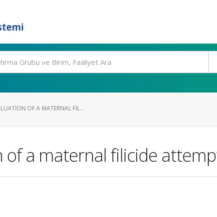
stemi
UATION OF A MATERNAL FIL...
 of a maternal filicide attemp