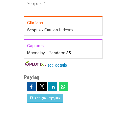
Scopus: 1
Citations
Scopus - Citation Indexes:
1
Captures
Mendeley - Readers:
35
-
see details
Paylaş
Atıf İçin Kopyala