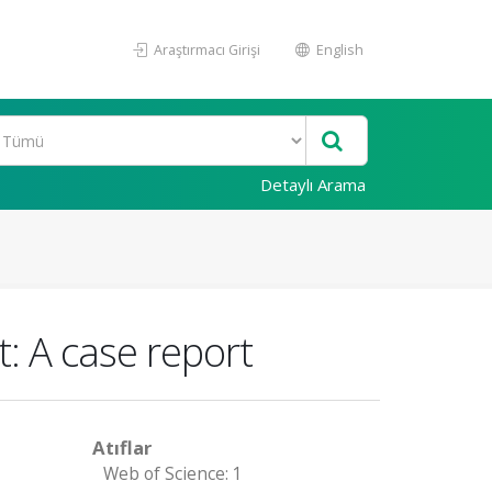
Araştırmacı Girişi
English
Detaylı Arama
t: A case report
Atıflar
Web of Science: 1