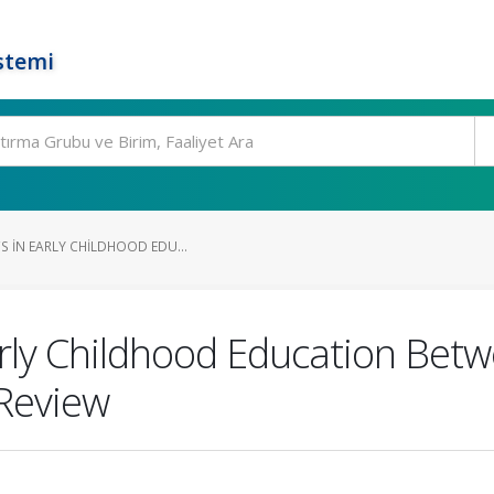
stemi
S IN EARLY CHILDHOOD EDU...
Early Childhood Education Be
 Review