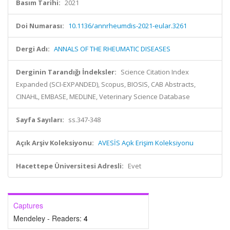
Basım Tarihi:
2021
Doi Numarası:
10.1136/annrheumdis-2021-eular.3261
Dergi Adı:
ANNALS OF THE RHEUMATIC DISEASES
Derginin Tarandığı İndeksler:
Science Citation Index
Expanded (SCI-EXPANDED), Scopus, BIOSIS, CAB Abstracts,
CINAHL, EMBASE, MEDLINE, Veterinary Science Database
Sayfa Sayıları:
ss.347-348
Açık Arşiv Koleksiyonu:
AVESİS Açık Erişim Koleksiyonu
Hacettepe Üniversitesi Adresli:
Evet
Captures
Mendeley - Readers:
4