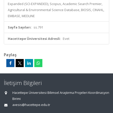
Expanded (SCI-EXPANDED), Scopus, Academic Search Premier,
Agricultural & Environmental Science Database, BIOSIS, CINAHL,
EMBASE, MEDLINE
Sayfa Sayıları:
ss.791
Hacettepe Üniversitesi Adresli:
Evet
Paylaş
İletişim Bilgileri
Hacettepe Üniversitesi Bilimsel Araştırma Projeleri Koordinasyon
Birimi
avesis@hacettepe.edu.tr