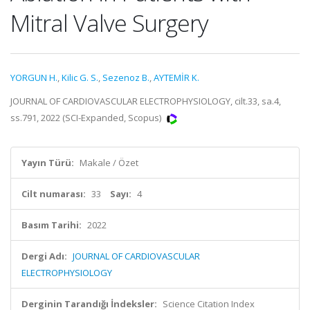
Mitral Valve Surgery
YORGUN H.
,
Kilic G. S.
,
Sezenoz B.
,
AYTEMİR K.
JOURNAL OF CARDIOVASCULAR ELECTROPHYSIOLOGY, cilt.33, sa.4,
ss.791, 2022 (SCI-Expanded, Scopus)
Yayın Türü:
Makale / Özet
Cilt numarası:
33
Sayı:
4
Basım Tarihi:
2022
Dergi Adı:
JOURNAL OF CARDIOVASCULAR
ELECTROPHYSIOLOGY
Derginin Tarandığı İndeksler:
Science Citation Index