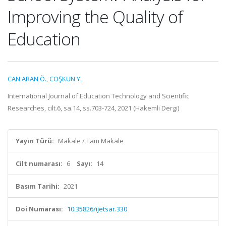
Improving the Quality of
Education
CAN ARAN Ö.
,
COŞKUN Y.
International Journal of Education Technology and Scientific
Researches, cilt.6, sa.14, ss.703-724, 2021 (Hakemli Dergi)
Yayın Türü:
Makale / Tam Makale
Cilt numarası:
6
Sayı:
14
Basım Tarihi:
2021
Doi Numarası:
10.35826/ijetsar.330