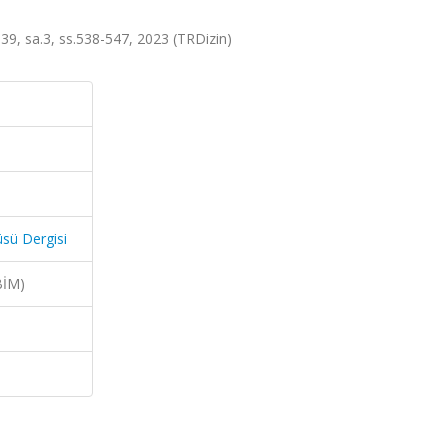
lt.39, sa.3, ss.538-547, 2023 (TRDizin)
̈sü Dergisi
BİM)