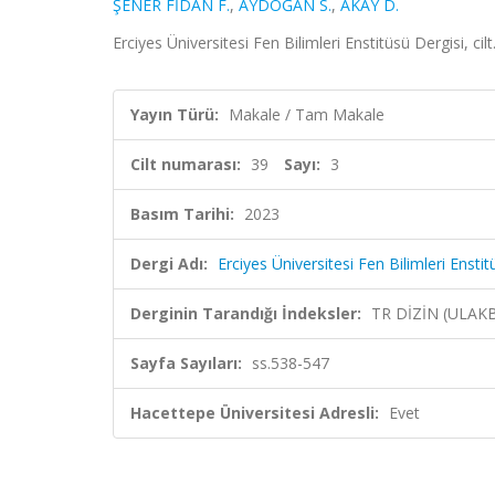
ŞENER FİDAN F.
,
AYDOĞAN S.
,
AKAY D.
Erciyes Üniversitesi Fen Bilimleri Enstitüsü Dergisi, ci
Yayın Türü:
Makale / Tam Makale
Cilt numarası:
39
Sayı:
3
Basım Tarihi:
2023
Dergi Adı:
Erciyes Üniversitesi Fen Bilimleri Enstitu
Derginin Tarandığı İndeksler:
TR DİZİN (ULAK
Sayfa Sayıları:
ss.538-547
Hacettepe Üniversitesi Adresli:
Evet