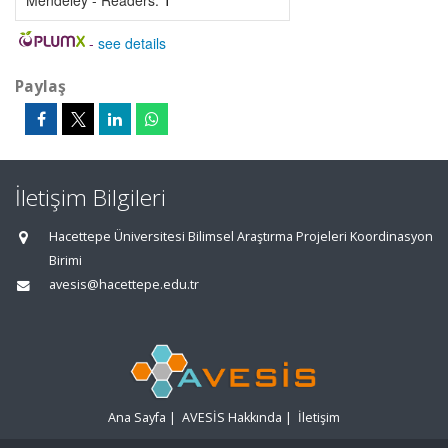
Mendeley - Readers:
1
-
see details
Paylaş
İletişim Bilgileri
Hacettepe Üniversitesi Bilimsel Araştırma Projeleri Koordinasyon
Birimi
avesis@hacettepe.edu.tr
Ana Sayfa
|
AVESİS Hakkında
|
İletişim