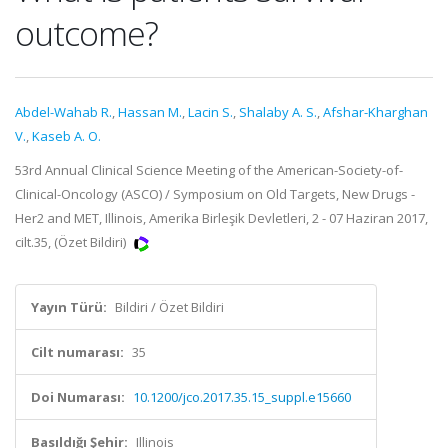
outcome?
Abdel-Wahab R.
,
Hassan M.
,
Lacin S.
,
Shalaby A. S.
,
Afshar-Kharghan
V.
,
Kaseb A. O.
53rd Annual Clinical Science Meeting of the American-Society-of-
Clinical-Oncology (ASCO) / Symposium on Old Targets, New Drugs -
Her2 and MET, Illinois, Amerika Birleşik Devletleri, 2 - 07 Haziran 2017,
cilt.35, (Özet Bildiri)
Yayın Türü:
Bildiri / Özet Bildiri
Cilt numarası:
35
Doi Numarası:
10.1200/jco.2017.35.15_suppl.e15660
Basıldığı Şehir:
Illinois