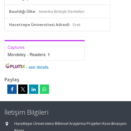
Basıldığı Ülke:
Amerika Birleşik Devletleri
Hacettepe Üniversitesi Adresli:
Evet
Captures
Mendeley - Readers:
1
-
see details
Paylaş
İletişim Bilgileri
Hacettepe Üniversitesi Bilimsel Araştırma Projeleri Koordinasyon
Birimi