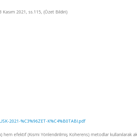
23 Kasım 2021, ss.115, (Özet Bildiri)
19.-USK-2021-%C3%96ZET-K%C4%B0TABI.pdf
hem efektif (Kısmi Yönlendirilmiş Koherens) metodlar kullanılarak ak