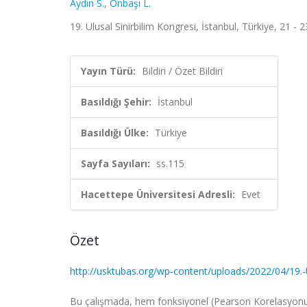
Aydın S.
,
Onbaşı L.
19. Ulusal Sinirbilim Kongresi, İstanbul, Türkiye, 21 - 
Yayın Türü:
Bildiri / Özet Bildiri
Basıldığı Şehir:
İstanbul
Basıldığı Ülke:
Türkiye
Sayfa Sayıları:
ss.115
Hacettepe Üniversitesi Adresli:
Evet
Özet
http://usktubas.org/wp-content/uploads/2022/04/
Bu çalışmada, hem fonksiyonel (Pearson Korelasyonu) 