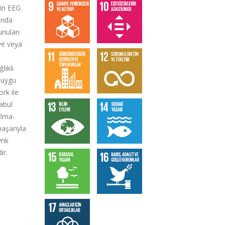
rin EEG
sında
unulan
iye veya
lıklı
 duygu
rk ile
abul
ılma-
başarıyla
rık
ir.