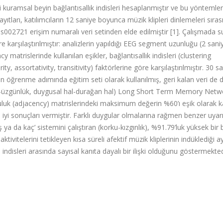
zgi kuramsal beyin bağlantısallık indisleri hesaplanmıştır ve bu yöntemle
yıtları, katılımcıların 12 saniye boyunca müzik klipleri dinlemeleri sıra
002721 erişim numaralı veri setinden elde edilmiştir [1]. Çalışmada s
öre karşılaştırılmıştır: analizlerin yapıldığı EEG segment uzunluğu (2 san
 matrislerinde kullanılan eşikler, bağlantısallık indisleri (clustering
ty, assortativity, transitivity) faktörlerine göre karşılaştırılmıştır. 30 sağ
rin öğrenme adımında eğitim seti olarak kullanılmış, geri kalan veri de
uluk-üzgünlük, duygusal hal-durağan hal) Long Short Term Memory Netwo
şuluk (adjacency) matrislerindeki maksimum değerin %60’ı eşik olarak k
iyi sonuçları vermiştir. Farklı duygular olmalarına rağmen benzer uyar
 ya da kaç’ sistemini çalıştıran (korku-kızgınlık), %91.79’luk yüksek bir 
ktivitelerini tetikleyen kısa süreli afektif müzik kliplerinin indüklediği ay
ndisleri arasında sayısal kanıta dayalı bir ilişki olduğunu göstermekted