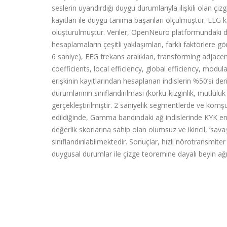
seslerin uyandırdığı duygu durumlarıyla ilişkili olan çi
kayıtları ile duygu tanıma başarıları ölçülmüştür. EEG ka
oluşturulmuştur. Veriler, OpenNeuro platformundaki ds
hesaplamaların çeşitli yaklaşımları, farklı faktörlere g
6 saniye), EEG frekans aralıkları, transforming adjacency
coefficients, local efficiency, global efficiency, modulari
erişkinin kayıtlarından hesaplanan indislerin %50’si de
durumlarının sınıflandırılması (korku-kızgınlık, mutl
gerçekleştirilmiştir. 2 saniyelik segmentlerde ve kom
edildiğinde, Gamma bandındaki ağ indislerinde KYK en 
değerlik skorlarına sahip olan olumsuz ve ikincil, ‘savaş
sınıflandırılabilmektedir. Sonuçlar, hızlı nörotransmiter a
duygusal durumlar ile çizge teoremine dayalı beyin ağı i